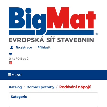
Registrace
|
Přihlásit
0 ks
/
0 Bodů
MENU
Podávání nápojů
Katalog
Domácí potřeby
Kategorie