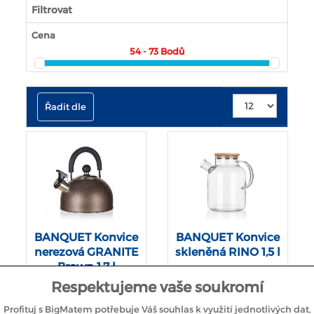
Filtrovat
Cena
54 - 73
Bodů
Řadit dle
BANQUET Konvice
BANQUET Konvice
nerezová GRANITE
skleněná RINO 1,5 l
Brown 1,7 l
Respektujeme vaše soukromí
Konvice nerezová GRANITE
Konvice skleněná RINO 1,5 l
Profituj s BigMatem potřebuje Váš souhlas k využití jednotlivých dat,