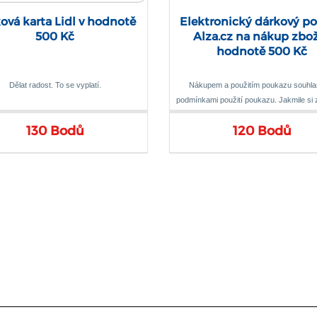
ová karta Lidl v hodnotě
Elektronický dárkový p
500 Kč
Alza.cz na nákup zbož
hodnotě 500 Kč
Dělat radost. To se vyplatí.
Nákupem a použitím poukazu souhlas
podmínkami použití poukazu. Jakmile si 
kód, poukaz již není možné vrátit
130 Bodů
120 Bodů