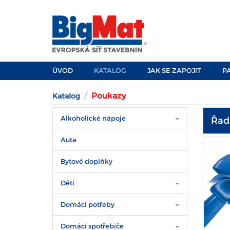
ÚVOD
KATALOG
JAK SE ZAPOJIT
P
Poukazy
Katalog
Alkoholické nápoje
Řadi
Auta
Bytové doplňky
Děti
Domácí potřeby
Domácí spotřebiče