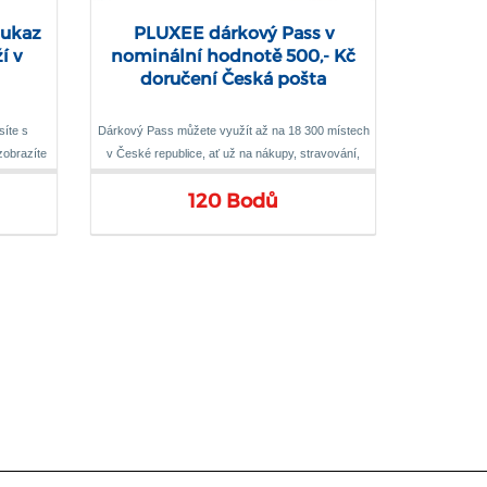
oukaz
PLUXEE dárkový Pass v
í v
nominální hodnotě 500,- Kč
doručení Česká pošta
íte s
Dárkový Pass můžete využít až na 18 300 místech
zobrazíte
v České republice, ať už na nákupy, stravování,
.
cestování, kulturu a také v zařízeních
120 Bodů
specializujících se na relax a krásu, sport,
vzdělávání, zážitky či zdraví