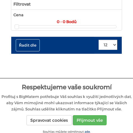
Filtrovat
Cena
0 - 0
Bodů
Řadit dle
Respektujeme vaše soukromí
Profituj s BigMatem potřebuje Váš souhlas k využití jednotlivých dat,
aby Vám mimojiné mohl ukazovat informace týkající se Vašich
zájmů. Souhlas udělíte kliknutím na tlačítko Přijmout vše.
Spravovat cookies
Přijmout vše
Souhlas můžete odmítnout
zde
.